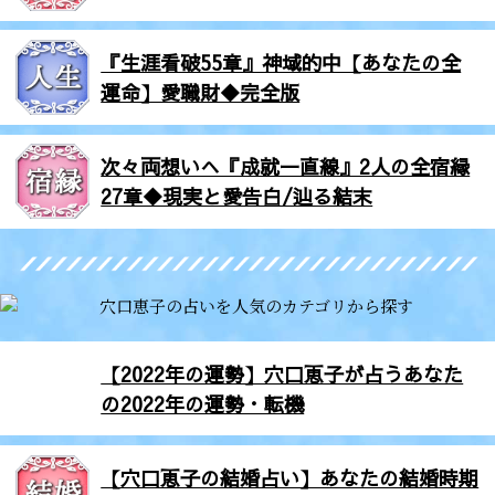
『生涯看破55章』神域的中【あなたの全
運命】愛職財◆完全版
次々両想いへ『成就一直線』2人の全宿縁
27章◆現実と愛告白/辿る結末
【2022年の運勢】穴口恵子が占うあなた
の2022年の運勢・転機
【穴口恵子の結婚占い】あなたの結婚時期