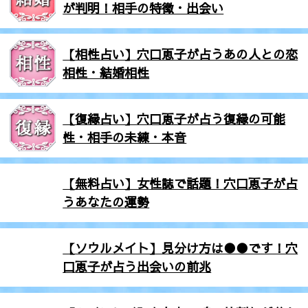
が判明！相手の特徴・出会い
【相性占い】穴口恵子が占うあの人との恋
相性・結婚相性
【復縁占い】穴口恵子が占う復縁の可能
性・相手の未練・本音
【無料占い】女性誌で話題！穴口恵子が占
うあなたの運勢
【ソウルメイト】見分け方は●●です！穴
口恵子が占う出会いの前兆