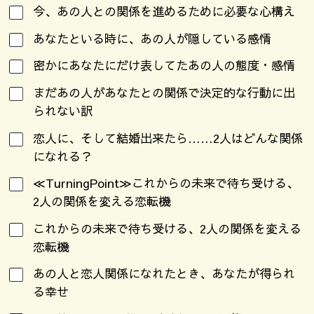
今、あの人との関係を進めるために必要な心構え
あなたといる時に、あの人が隠している感情
密かにあなたにだけ表してたあの人の態度・感情
まだあの人があなたとの関係で決定的な行動に出
られない訳
恋人に、そして結婚出来たら……2人はどんな関係
になれる？
≪TurningPoint≫これからの未来で待ち受ける、
2人の関係を変える恋転機
これからの未来で待ち受ける、2人の関係を変える
恋転機
あの人と恋人関係になれたとき、あなたが得られ
る幸せ