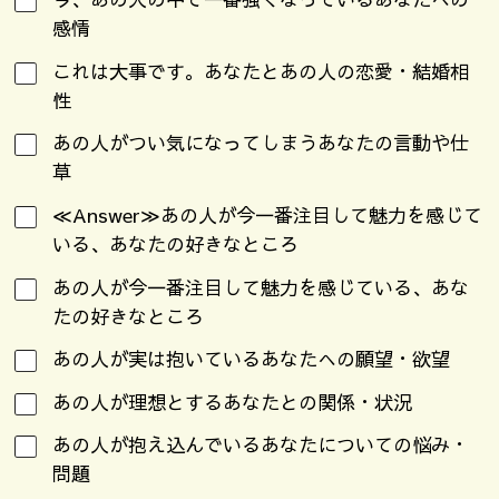
感情
これは大事です。あなたとあの人の恋愛・結婚相
性
あの人がつい気になってしまうあなたの言動や仕
草
≪Answer≫あの人が今一番注目して魅力を感じて
いる、あなたの好きなところ
あの人が今一番注目して魅力を感じている、あな
たの好きなところ
あの人が実は抱いているあなたへの願望・欲望
あの人が理想とするあなたとの関係・状況
あの人が抱え込んでいるあなたについての悩み・
問題