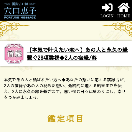
LOGIN
HOME
【本気で叶えたい恋へ】あの人と永久の縁
繋ぐ26項霊視◆2人の宿縁/終
本気であの人と結ばれたい方へ◆あなたの想いに応える宿縁占が、
2人の宿縁やあの人の秘めた想い、最終的に迎える結末までを伝
え、2人に永久の縁を繋ぎます。思い悩む日々は終わりにし、幸せ
をつかみましょう。
鑑定項目