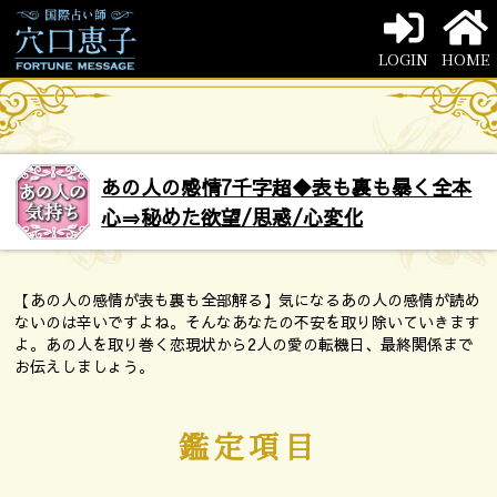
LOGIN
HOME
あの人の感情7千字超◆表も裏も暴く全本
心⇒秘めた欲望/思惑/心変化
【あの人の感情が表も裏も全部解る】気になるあの人の感情が読め
ないのは辛いですよね。そんなあなたの不安を取り除いていきます
よ。あの人を取り巻く恋現状から2人の愛の転機日、最終関係まで
お伝えしましょう。
鑑定項目